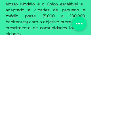
Nosso Modelo é o único escalável e ​​
adaptado a cidades de pequeno e
médio porte (5.000 a 100.000
habitantes) com o objetivo promover o
crescimento de comunidades locais e
cidades.
SAIBA MAIS
Ajudamos Negócios, Eventos e
Cidades a Crescer!